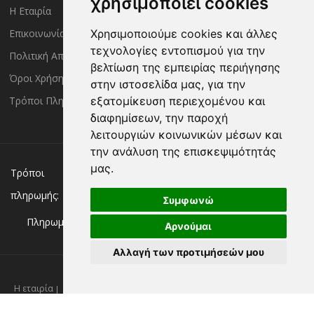
χρησιμοποιεί cookies
Η Εταιρία
Είσοδος Μέλους
Επικοινωνία
Έλεγχος Παραγγελίας
Χρησιμοποιούμε cookies και άλλες
τεχνολογίες εντοπισμού για την
Πολιτική Απορρήτου
Τρόποι Αποστολής
βελτίωση της εμπειρίας περιήγησης
Όροι Χρήσης
Πολιτική Επιστροφών
στην ιστοσελίδα μας, για την
Τρόποι Πληρωμής
εξατομίκευση περιεχομένου και
διαφημίσεων, την παροχή
λειτουργιών κοινωνικών μέσων και
την ανάλυση της επισκεψιμότητάς
μας.
Χρεωστική/πιστωτική κάρτα
Αντικαταβολή
Τρόποι
πληρωμής:
Κατάθεση σε Τράπεζα
Συμφωνώ
Πληρωμή με:
Αρνούμαι
Αλλαγή των προτιμήσεών μου
Η εταιρία
Επικοινωνία
Νέα
Πολιτική απορρήτου
Όροι χρήσης
Τρόποι πληρωμής
Τρόποι αποστολής
Πολιτική επιστροφών