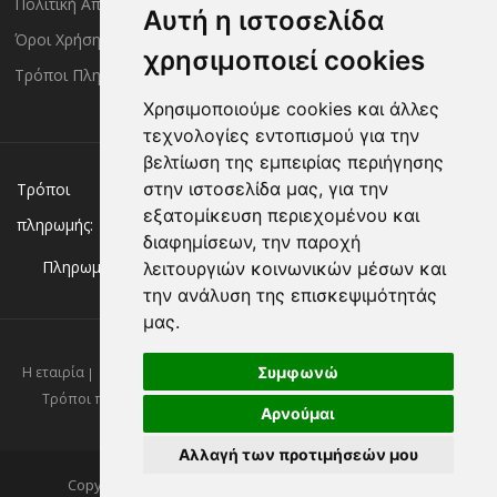
Πολιτική Απορρήτου
Τρόποι Αποστολής
Αυτή η ιστοσελίδα
Όροι Χρήσης
Πολιτική Επιστροφών
χρησιμοποιεί cookies
Τρόποι Πληρωμής
Χρησιμοποιούμε cookies και άλλες
τεχνολογίες εντοπισμού για την
βελτίωση της εμπειρίας περιήγησης
Χρεωστική/πιστωτική κάρτα
Αντικαταβολή
στην ιστοσελίδα μας, για την
Τρόποι
εξατομίκευση περιεχομένου και
πληρωμής:
Κατάθεση σε Τράπεζα
διαφημίσεων, την παροχή
Πληρωμή με:
λειτουργιών κοινωνικών μέσων και
την ανάλυση της επισκεψιμότητάς
μας.
Συμφωνώ
Η εταιρία
Επικοινωνία
Νέα
Πολιτική απορρήτου
Όροι χρήσης
Τρόποι πληρωμής
Τρόποι αποστολής
Πολιτική επιστροφών
Αρνούμαι
Αλλαγή των προτιμήσεών μου
Copyright ©2026 Kassandrinos.gr. All Rights Reserved