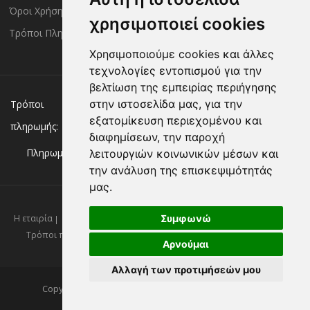
Όροι Χρήσης
Πολιτική Επιστροφών
χρησιμοποιεί cookies
Τρόποι Πληρωμής
Χρησιμοποιούμε cookies και άλλες
τεχνολογίες εντοπισμού για την
βελτίωση της εμπειρίας περιήγησης
Χρεωστική/πιστωτική κάρτα
Αντικαταβολή
στην ιστοσελίδα μας, για την
Τρόποι
εξατομίκευση περιεχομένου και
πληρωμής:
Κατάθεση σε Τράπεζα
διαφημίσεων, την παροχή
Πληρωμή με:
λειτουργιών κοινωνικών μέσων και
την ανάλυση της επισκεψιμότητάς
μας.
Συμφωνώ
Η εταιρία
Επικοινωνία
Νέα
Πολιτική απορρήτου
Όροι χρήσης
Τρόποι πληρωμής
Τρόποι αποστολής
Πολιτική επιστροφών
Αρνούμαι
Αλλαγή των προτιμήσεών μου
Copyright ©2026 Kassandrinos.gr. All Rights Reserved