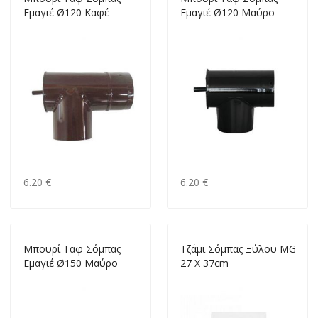
Εμαγιέ Ø120 Καφέ
Εμαγιέ Ø120 Μαύρο
6.20 €
6.20 €
Mπουρί Ταφ Σόμπας
Tζάμι Σόμπας Ξύλου MG
Εμαγιέ Ø150 Μαύρο
27 X 37cm