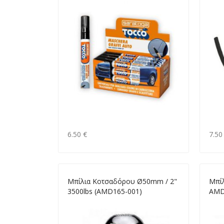
6.50 €
7.50
Μπίλια Κοτσαδόρου Ø50mm / 2"
Μπί
3500lbs (AMD165-001)
AMD