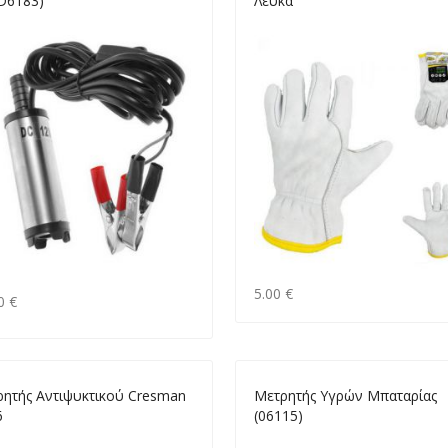
D6183)
Λευκά
5.00 €
0 €
ρητής Αντιψυκτικού Cresman
Μετρητής Υγρών Μπαταρίας
6
(06115)