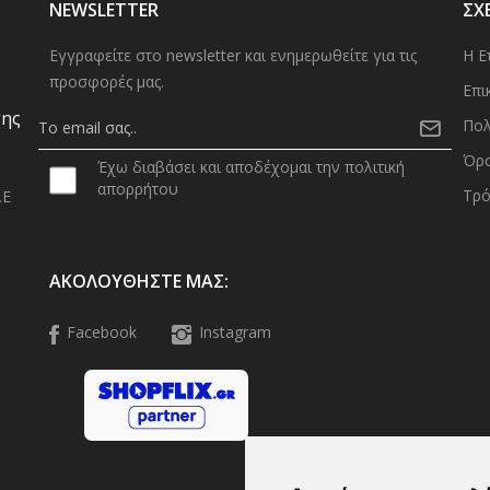
NEWSLETTER
ΣΧ
Εγγραφείτε στο newsletter και ενημερωθείτε για τις
Η Ε
προσφορές μας.
Επι
σης
Πολ
Όρο
Έχω διαβάσει και αποδέχομαι την πολιτική
απορρήτου
Τρό
.Ε
0
ΑΚΟΛΟΥΘΉΣΤΕ ΜΑΣ:
Facebook
Instagram