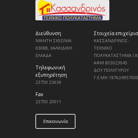
Διεύθυνση
Στοιχεία επιχείρι
ΝΙΚΗΤΗ ΣΙΘΩΝΙΑ
ΚΑΣΣΑΝΔΡΙΝΟΣ-
63088, ΧΑΛΚΙΔΙΚΗ
ΤΕΧΝΙΚΟ
ΕΛΛΑΔΑ
ΠΟΛΥΚΑΤΑΣΤΗΜΑ Ι.Κ
ΑΦΜ 803023045
Τηλεφωνική
ΔΟΥ ΠΟΛΥΓΥΡΟΥ
εξυπηρέτηση
Γ.Ε.ΜΗ 18762495700
23750 23636
Fax
23750 20011
Επικοινωνία