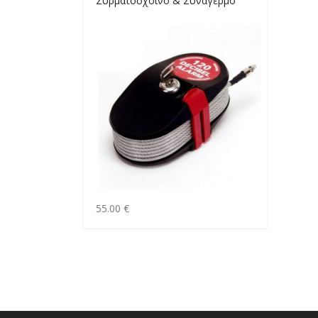
Συρματόσχοινο & Συναγερμό
55.00 €