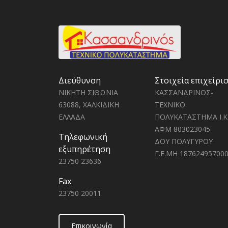
Διεύθυνση
Στοιχεία επιχείρι
ΝΙΚΗΤΗ ΣΙΘΩΝΙΑ
ΚΑΣΣΑΝΔΡΙΝΟΣ-
63088, ΧΑΛΚΙΔΙΚΗ
ΤΕΧΝΙΚΟ
ΕΛΛΑΔΑ
ΠΟΛΥΚΑΤΑΣΤΗΜΑ Ι.Κ
ΑΦΜ 803023045
Τηλεφωνική
ΔΟΥ ΠΟΛΥΓΥΡΟΥ
εξυπηρέτηση
Γ.Ε.ΜΗ 18762495700
23750 23636
Fax
23750 20011
Επικοινωνία