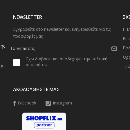
NEWSLETTER
ΣΧ
Εγγραφείτε στο newsletter και ενημερωθείτε για τις
Η Ε
προσφορές μας.
Επι
σης
Πολ
Όρο
Έχω διαβάσει και αποδέχομαι την πολιτική
απορρήτου
Τρό
.Ε
0
ΑΚΟΛΟΥΘΉΣΤΕ ΜΑΣ:
Facebook
Instagram