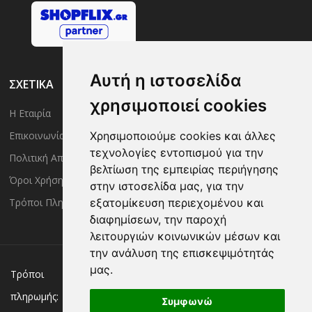
Αυτή η ιστοσελίδα
ΣΧΕΤΙΚΑ
χρησιμοποιεί cookies
Η Εταιρία
Είσοδος Μέλους
Χρησιμοποιούμε cookies και άλλες
Επικοινωνία
Έλεγχος Παραγγελίας
τεχνολογίες εντοπισμού για την
Πολιτική Απορρήτου
Τρόποι Αποστολής
βελτίωση της εμπειρίας περιήγησης
Όροι Χρήσης
Πολιτική Επιστροφών
στην ιστοσελίδα μας, για την
εξατομίκευση περιεχομένου και
Τρόποι Πληρωμής
διαφημίσεων, την παροχή
λειτουργιών κοινωνικών μέσων και
την ανάλυση της επισκεψιμότητάς
μας.
Χρεωστική/πιστωτική κάρτα
Αντικαταβολή
Τρόποι
πληρωμής:
Κατάθεση σε Τράπεζα
Συμφωνώ