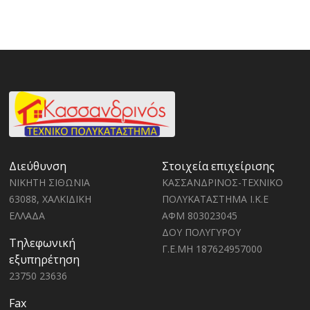
Διεύθυνση
Στοιχεία επιχείρισης
ΝΙΚΗΤΗ ΣΙΘΩΝΙΑ
ΚΑΣΣΑΝΔΡΙΝΟΣ-ΤΕΧΝΙΚΟ
63088, ΧΑΛΚΙΔΙΚΗ
ΠΟΛΥΚΑΤΑΣΤΗΜΑ Ι.Κ.Ε
ΕΛΛΑΔΑ
ΑΦΜ 803023045
ΔΟΥ ΠΟΛΥΓΥΡΟΥ
Τηλεφωνική
Γ.Ε.ΜΗ 187624957000
εξυπηρέτηση
23750 23636
Fax