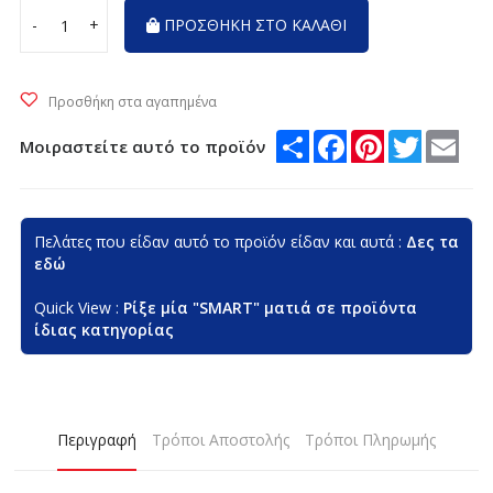
-
+
ΠΡΟΣΘΗΚΗ ΣΤΟ ΚΑΛΑΘΙ
Προσθήκη στα αγαπημένα
Μοιραστείτε αυτό το προϊόν
Share
Facebook
Pinterest
Twitte
Em
Πελάτες που είδαν αυτό το προϊόν είδαν και αυτά :
Δες τα
εδώ
Quick View :
Ρίξε μία "SMART" ματιά σε προϊόντα
ίδιας κατηγορίας
Περιγραφή
Τρόποι Αποστολής
Τρόποι Πληρωμής