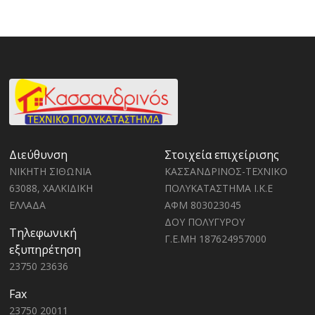
Διεύθυνση
Στοιχεία επιχείρισης
ΝΙΚΗΤΗ ΣΙΘΩΝΙΑ
ΚΑΣΣΑΝΔΡΙΝΟΣ-ΤΕΧΝΙΚΟ
63088, ΧΑΛΚΙΔΙΚΗ
ΠΟΛΥΚΑΤΑΣΤΗΜΑ Ι.Κ.Ε
ΕΛΛΑΔΑ
ΑΦΜ 803023045
ΔΟΥ ΠΟΛΥΓΥΡΟΥ
Τηλεφωνική
Γ.Ε.ΜΗ 187624957000
εξυπηρέτηση
23750 23636
Fax
23750 20011