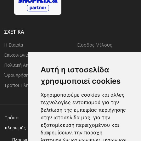
ΣΧΕΤΙΚΑ
Η Εταιρία
Είσοδος Μέλους
Επικοινωνία
Έλεγχος Παραγγελίας
Πολιτική Απορρήτου
Τρόποι Αποστολής
Αυτή η ιστοσελίδα
Όροι Χρήσης
Πολιτική Επιστροφών
χρησιμοποιεί cookies
Τρόποι Πληρωμής
Χρησιμοποιούμε cookies και άλλες
τεχνολογίες εντοπισμού για την
βελτίωση της εμπειρίας περιήγησης
Χρεωστική/πιστωτική κάρτα
Αντικαταβολή
στην ιστοσελίδα μας, για την
Τρόποι
εξατομίκευση περιεχομένου και
πληρωμής:
Κατάθεση σε Τράπεζα
διαφημίσεων, την παροχή
Πληρωμή με:
λειτουργιών κοινωνικών μέσων και