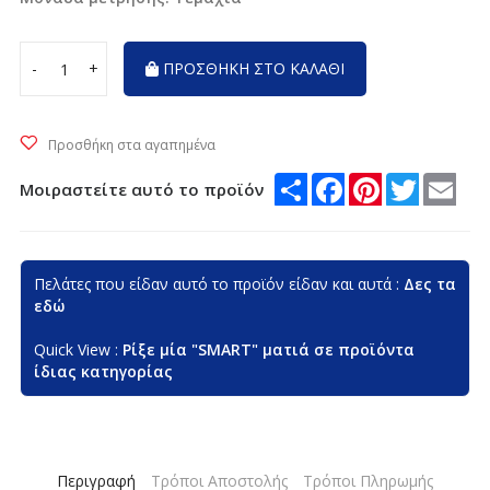
-
+
ΠΡΟΣΘΗΚΗ ΣΤΟ ΚΑΛΑΘΙ
Προσθήκη στα αγαπημένα
Μοιραστείτε αυτό το προϊόν
Share
Facebook
Pinterest
Twitte
Em
Πελάτες που είδαν αυτό το προϊόν είδαν και αυτά :
Δες τα
εδώ
Quick View :
Ρίξε μία "SMART" ματιά σε προϊόντα
ίδιας κατηγορίας
Περιγραφή
Τρόποι Αποστολής
Τρόποι Πληρωμής