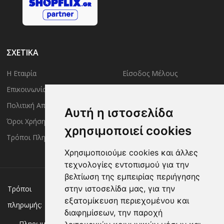
ΣΧΕΤΙΚΑ
Η Εταιρία
Είσοδος Μέλους
Επικοινωνία
Έλεγχος Παραγγελίας
Πολιτική Απορρήτου
Τρόποι Αποστολής
Αυτή η ιστοσελίδα
Όροι Χρήσης
Πολιτική Επιστροφών
χρησιμοποιεί cookies
Τρόποι Πληρωμής
Χρησιμοποιούμε cookies και άλλες
τεχνολογίες εντοπισμού για την
βελτίωση της εμπειρίας περιήγησης
Χρεωστική/πιστωτική κάρτα
Αντικαταβολή
στην ιστοσελίδα μας, για την
Τρόποι
εξατομίκευση περιεχομένου και
πληρωμής:
Κατάθεση σε Τράπεζα
διαφημίσεων, την παροχή
Πληρωμή με: