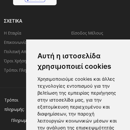
ΣΧΕΤΙΚΑ
Η Εταιρία
Είσοδος Μέλους
Επικοινωνία
Έλεγχος Παραγγελίας
Πολιτική Απορρήτου
Τρόποι Αποστολής
Αυτή η ιστοσελίδα
Όροι Χρήσης
Πολιτική Επιστροφών
χρησιμοποιεί cookies
Τρόποι Πληρωμής
Χρησιμοποιούμε cookies και άλλες
τεχνολογίες εντοπισμού για την
βελτίωση της εμπειρίας περιήγησης
Χρεωστική/πιστωτική κάρτα
Αντικαταβολή
στην ιστοσελίδα μας, για την
Τρόποι
εξατομίκευση περιεχομένου και
πληρωμής:
Κατάθεση σε Τράπεζα
διαφημίσεων, την παροχή
Πληρωμή με:
λειτουργιών κοινωνικών μέσων και
την ανάλυση της επισκεψιμότητάς