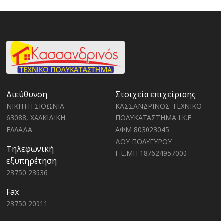
Διεύθυνση
Στοιχεία επιχείρισης
ΝΙΚΗΤΗ ΣΙΘΩΝΙΑ
ΚΑΣΣΑΝΔΡΙΝΟΣ-ΤΕΧΝΙΚΟ
63088, ΧΑΛΚΙΔΙΚΗ
ΠΟΛΥΚΑΤΑΣΤΗΜΑ Ι.Κ.Ε
ΕΛΛΑΔΑ
ΑΦΜ 803023045
ΔΟΥ ΠΟΛΥΓΥΡΟΥ
Τηλεφωνική
Γ.Ε.ΜΗ 187624957000
εξυπηρέτηση
23750 23636
Fax
23750 20011