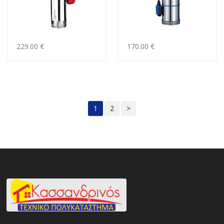
229.00 €
170.00 €
1
2
>