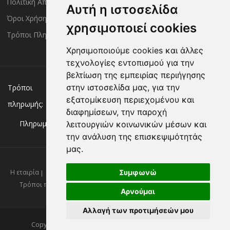
Πολιτική Απορρήτου
Τρόποι Αποστολής
Αυτή η ιστοσελίδα
Όροι Χρήσης
Πολιτική Επιστροφών
χρησιμοποιεί cookies
Τρόποι Πληρωμής
Χρησιμοποιούμε cookies και άλλες
τεχνολογίες εντοπισμού για την
βελτίωση της εμπειρίας περιήγησης
Χρεωστική/πιστωτική κάρτα
Αντικαταβολή
στην ιστοσελίδα μας, για την
Τρόποι
εξατομίκευση περιεχομένου και
πληρωμής:
Κατάθεση σε Τράπεζα
διαφημίσεων, την παροχή
Πληρωμή με:
λειτουργιών κοινωνικών μέσων και
την ανάλυση της επισκεψιμότητάς
μας.
Συμφωνώ
Η εταιρία
Επικοινωνία
Νέα
Πολιτική απορρήτου
Όροι χρήσης
Τρόποι πληρωμής
Τρόποι αποστολής
Πολιτική επιστροφών
Αρνούμαι
Αλλαγή των προτιμήσεών μου
Copyright ©2026 Kassandrinos.gr. All Rights Reserved