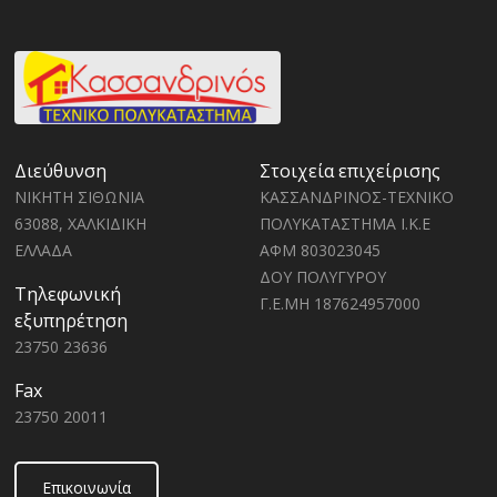
Διεύθυνση
Στοιχεία επιχείρισης
ΝΙΚΗΤΗ ΣΙΘΩΝΙΑ
ΚΑΣΣΑΝΔΡΙΝΟΣ-ΤΕΧΝΙΚΟ
63088, ΧΑΛΚΙΔΙΚΗ
ΠΟΛΥΚΑΤΑΣΤΗΜΑ Ι.Κ.Ε
ΕΛΛΑΔΑ
ΑΦΜ 803023045
ΔΟΥ ΠΟΛΥΓΥΡΟΥ
Τηλεφωνική
Γ.Ε.ΜΗ 187624957000
εξυπηρέτηση
23750 23636
Fax
23750 20011
Επικοινωνία