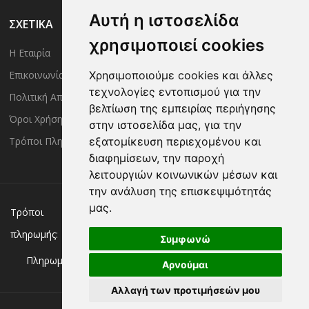
Αυτή η ιστοσελίδα
ΣΧΕΤΙΚΑ
χρησιμοποιεί cookies
Η Εταιρία
Είσοδος Μέλους
Επικοινωνία
Έλεγχος Παραγγελίας
Χρησιμοποιούμε cookies και άλλες
τεχνολογίες εντοπισμού για την
Πολιτική Απορρήτου
Τρόποι Αποστολής
βελτίωση της εμπειρίας περιήγησης
Όροι Χρήσης
Πολιτική Επιστροφών
στην ιστοσελίδα μας, για την
Τρόποι Πληρωμής
εξατομίκευση περιεχομένου και
διαφημίσεων, την παροχή
λειτουργιών κοινωνικών μέσων και
την ανάλυση της επισκεψιμότητάς
μας.
Χρεωστική/πιστωτική κάρτα
Αντικαταβολή
Τρόποι
πληρωμής:
Κατάθεση σε Τράπεζα
Συμφωνώ
Πληρωμή με:
Αρνούμαι
Αλλαγή των προτιμήσεών μου