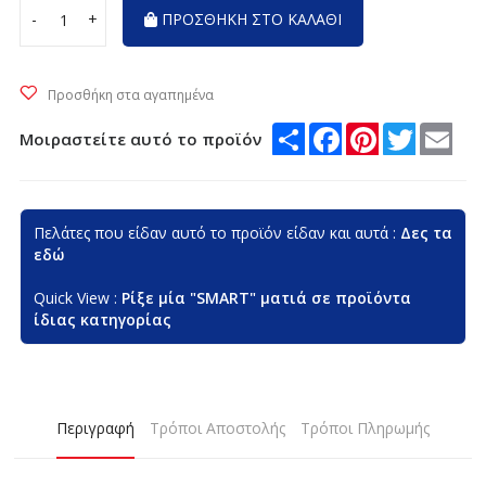
-
+
ΠΡΟΣΘΗΚΗ ΣΤΟ ΚΑΛΑΘΙ
Προσθήκη στα αγαπημένα
Μοιραστείτε αυτό το προϊόν
Share
Facebook
Pinterest
Twitte
Em
Πελάτες που είδαν αυτό το προϊόν είδαν και αυτά :
Δες τα
εδώ
Quick View :
Ρίξε μία "SMART" ματιά σε προϊόντα
ίδιας κατηγορίας
Περιγραφή
Τρόποι Αποστολής
Τρόποι Πληρωμής