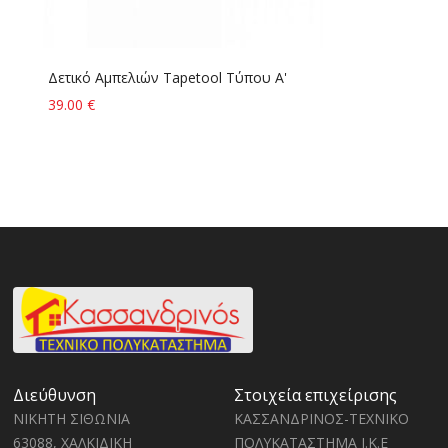
5)
Δετικό Aμπελιών Tapetool Tύπου Α'
Φ
(
39.00 €
3
Διεύθυνση
Στοιχεία επιχείρισης
ΝΙΚΗΤΗ ΣΙΘΩΝΙΑ
ΚΑΣΣΑΝΔΡΙΝΟΣ-ΤΕΧΝΙΚΟ
63088, ΧΑΛΚΙΔΙΚΗ
ΠΟΛΥΚΑΤΑΣΤΗΜΑ Ι.Κ.Ε