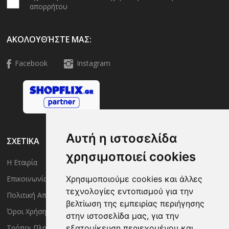
απορρήτου
ΑΚΟΛΟΥΘΉΣΤΕ ΜΑΣ:
Facebook
Instagram
Αυτή η ιστοσελίδα
ΣΧΕΤΙΚΑ
χρησιμοποιεί cookies
Η Εταιρία
Είσοδος Μέλους
Χρησιμοποιούμε cookies και άλλες
Επικοινωνία
Έλεγχος Παραγγελίας
τεχνολογίες εντοπισμού για την
Πολιτική Απορρήτου
Τρόποι Αποστολής
βελτίωση της εμπειρίας περιήγησης
Όροι Χρήσης
Πολιτική Επιστροφών
στην ιστοσελίδα μας, για την
εξατομίκευση περιεχομένου και
Τρόποι Πληρωμής