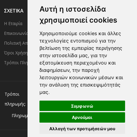
Αυτή η ιστοσελίδα
ΣΧΕΤΙΚΑ
χρησιμοποιεί cookies
Η Εταιρία
Είσοδος Μέλους
Επικοινωνία
Έλεγχος Παραγγελίας
Χρησιμοποιούμε cookies και άλλες
τεχνολογίες εντοπισμού για την
Πολιτική Απορρήτου
Τρόποι Αποστολής
βελτίωση της εμπειρίας περιήγησης
Όροι Χρήσης
Πολιτική Επιστροφών
στην ιστοσελίδα μας, για την
Τρόποι Πληρωμής
εξατομίκευση περιεχομένου και
διαφημίσεων, την παροχή
λειτουργιών κοινωνικών μέσων και
την ανάλυση της επισκεψιμότητάς
μας.
Χρεωστική/πιστωτική κάρτα
Αντικαταβολή
Τρόποι
πληρωμής:
Κατάθεση σε Τράπεζα
Συμφωνώ
Πληρωμή με:
Αρνούμαι
Αλλαγή των προτιμήσεών μου