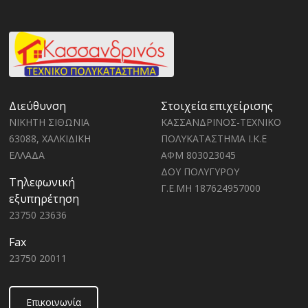
Διεύθυνση
Στοιχεία επιχείρισης
ΝΙΚΗΤΗ ΣΙΘΩΝΙΑ
ΚΑΣΣΑΝΔΡΙΝΟΣ-ΤΕΧΝΙΚΟ
63088, ΧΑΛΚΙΔΙΚΗ
ΠΟΛΥΚΑΤΑΣΤΗΜΑ Ι.Κ.Ε
ΕΛΛΑΔΑ
ΑΦΜ 803023045
ΔΟΥ ΠΟΛΥΓΥΡΟΥ
Τηλεφωνική
Γ.Ε.ΜΗ 187624957000
εξυπηρέτηση
23750 23636
Fax
23750 20011
Επικοινωνία