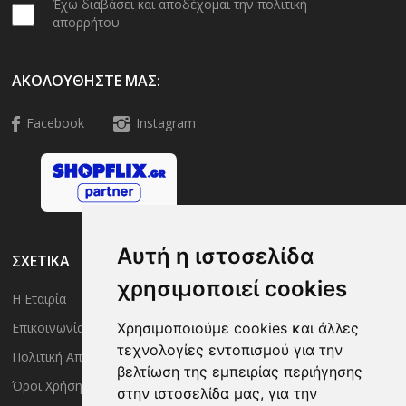
Έχω διαβάσει και αποδέχομαι την πολιτική
απορρήτου
ΑΚΟΛΟΥΘΉΣΤΕ ΜΑΣ:
Facebook
Instagram
Αυτή η ιστοσελίδα
ΣΧΕΤΙΚΑ
χρησιμοποιεί cookies
Η Εταιρία
Είσοδος Μέλους
Επικοινωνία
Χρησιμοποιούμε cookies και άλλες
Έλεγχος Παραγγελίας
τεχνολογίες εντοπισμού για την
Πολιτική Απορρήτου
Τρόποι Αποστολής
βελτίωση της εμπειρίας περιήγησης
Όροι Χρήσης
Πολιτική Επιστροφών
στην ιστοσελίδα μας, για την