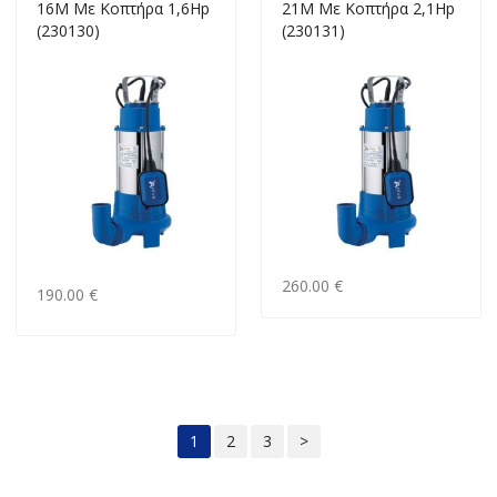
16M Mε Κοπτήρα 1,6Ηp
21M Mε Κοπτήρα 2,1Ηp
(230130)
(230131)
260.00 €
190.00 €
1
2
3
>