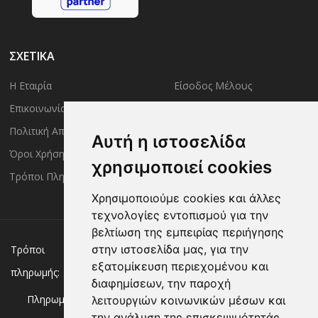
ΣΧΕΤΙΚΑ
Η Εταιρία
Είσοδος Μέλους
Επικοινωνία
Έλεγχος Παραγγελίας
Πολιτική Απορρήτου
Τρόποι Αποστολής
Αυτή η ιστοσελίδα
Όροι Χρήσης
Πολιτική Επιστροφών
χρησιμοποιεί cookies
Τρόποι Πληρωμής
Χρησιμοποιούμε cookies και άλλες
τεχνολογίες εντοπισμού για την
βελτίωση της εμπειρίας περιήγησης
Χρεωστική/πιστωτική κάρτα
Αντικαταβολή
στην ιστοσελίδα μας, για την
Τρόποι
εξατομίκευση περιεχομένου και
πληρωμής:
Κατάθεση σε Τράπεζα
διαφημίσεων, την παροχή
Πληρωμή με:
λειτουργιών κοινωνικών μέσων και
την ανάλυση της επισκεψιμότητάς