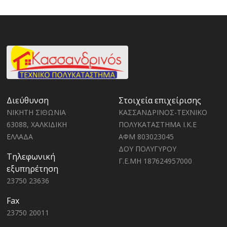
Διεύθυνση
Στοιχεία επιχείρισης
ΝΙΚΗΤΗ ΣΙΘΩΝΙΑ
ΚΑΣΣΑΝΔΡΙΝΟΣ-ΤΕΧΝΙΚΟ
63088, ΧΑΛΚΙΔΙΚΗ
ΠΟΛΥΚΑΤΑΣΤΗΜΑ Ι.Κ.Ε
ΕΛΛΑΔΑ
ΑΦΜ 803023045
ΔΟΥ ΠΟΛΥΓΥΡΟΥ
Τηλεφωνική
Γ.Ε.ΜΗ 187624957000
εξυπηρέτηση
23750 23636
Fax
23750 20011