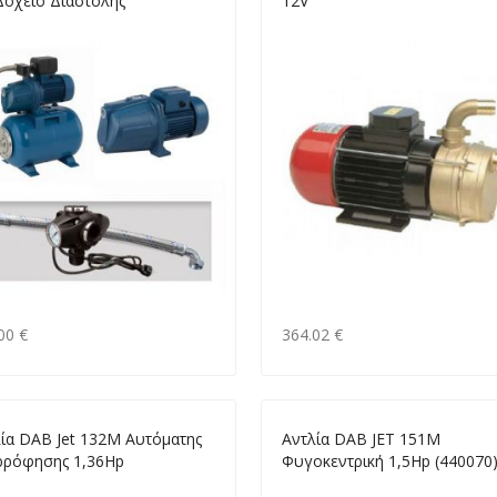
Δοχείο Διαστολής
12V
00 €
364.02 €
ία DAB Jet 132M Αυτόματης
Αντλία DAB JET 151Μ
ρρόφησης 1,36Ηp
Φυγοκεντρική 1,5Hp (440070