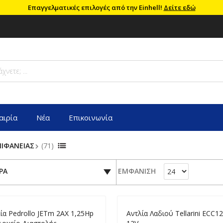
Επαγγελματικές επιλογές από την Einhell!
Δείτε εδώ
αιρία
Νέα
Επικοινωνία
ΠΙΦΑΝΕΙΑΣ
(71)
ΡΑ
ΕΜΦΑΝΙΣΗ
ία Pedrollo JETm 2ΑX 1,25Hp
Aντλία Λαδιού Tellarini ECC1