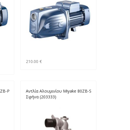
210.00 €
0ΖΒ-Ρ
Αντλία Αλουμινίου Miyake 80ΖΒ-S
Σφήνα (203333)