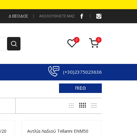
ΕΊΣΟΔΟΣ
ΑΚΟΛΟΥΘΗΣΤΕ ΜΑΣ:
(+30)2375023636
ΠΙΣΩ
2/20
Aντλία Λαδιού Tellarini ENM50