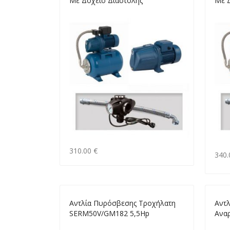
Με Δοχείο Διαστολής
Με 
310.00 €
340.
Aντλία Πυρόσβεσης Τροχήλατη
Αντλ
SERM50V/GM182 5,5Ηp
Ανα