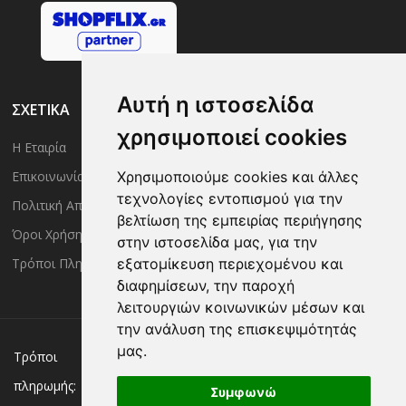
Αυτή η ιστοσελίδα
ΣΧΕΤΙΚΑ
χρησιμοποιεί cookies
Η Εταιρία
Είσοδος Μέλους
Χρησιμοποιούμε cookies και άλλες
Επικοινωνία
Έλεγχος Παραγγελίας
τεχνολογίες εντοπισμού για την
Πολιτική Απορρήτου
Τρόποι Αποστολής
βελτίωση της εμπειρίας περιήγησης
Όροι Χρήσης
Πολιτική Επιστροφών
στην ιστοσελίδα μας, για την
εξατομίκευση περιεχομένου και
Τρόποι Πληρωμής
διαφημίσεων, την παροχή
λειτουργιών κοινωνικών μέσων και
την ανάλυση της επισκεψιμότητάς
μας.
Χρεωστική/πιστωτική κάρτα
Αντικαταβολή
Τρόποι
πληρωμής:
Κατάθεση σε Τράπεζα
Συμφωνώ