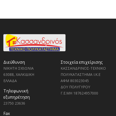
Διεύθυνση
Στοιχεία επιχείρισης
ΝΙΚΗΤΗ ΣΙΘΩΝΙΑ
ΚΑΣΣΑΝΔΡΙΝΟΣ-ΤΕΧΝΙΚΟ
63088, ΧΑΛΚΙΔΙΚΗ
ΠΟΛΥΚΑΤΑΣΤΗΜΑ Ι.Κ.Ε
ΕΛΛΑΔΑ
ΑΦΜ 803023045
ΔΟΥ ΠΟΛΥΓΥΡΟΥ
Τηλεφωνική
Γ.Ε.ΜΗ 187624957000
εξυπηρέτηση
23750 23636
Fax