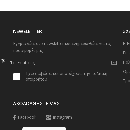
NEWSLETTER
ΣΧ
Εγγραφείτε στο newsletter και ενημερωθείτε για τις
Η Ε
προσφορές μας.
Επι
σης
Πολ
Όρο
Έχω διαβάσει και αποδέχομαι την πολιτική
απορρήτου
Τρό
.Ε
0
ΑΚΟΛΟΥΘΉΣΤΕ ΜΑΣ:
Facebook
Instagram