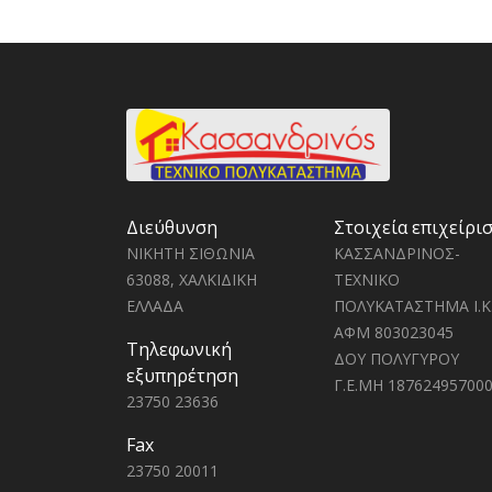
Διεύθυνση
Στοιχεία επιχείρι
ΝΙΚΗΤΗ ΣΙΘΩΝΙΑ
ΚΑΣΣΑΝΔΡΙΝΟΣ-
63088, ΧΑΛΚΙΔΙΚΗ
ΤΕΧΝΙΚΟ
ΕΛΛΑΔΑ
ΠΟΛΥΚΑΤΑΣΤΗΜΑ Ι.Κ
ΑΦΜ 803023045
Τηλεφωνική
ΔΟΥ ΠΟΛΥΓΥΡΟΥ
εξυπηρέτηση
Γ.Ε.ΜΗ 18762495700
23750 23636
Fax
23750 20011