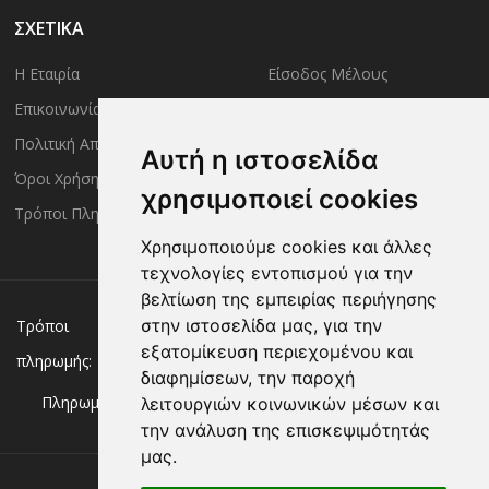
ΣΧΕΤΙΚΑ
Η Εταιρία
Είσοδος Μέλους
Επικοινωνία
Έλεγχος Παραγγελίας
Πολιτική Απορρήτου
Τρόποι Αποστολής
Αυτή η ιστοσελίδα
Όροι Χρήσης
Πολιτική Επιστροφών
χρησιμοποιεί cookies
Τρόποι Πληρωμής
Χρησιμοποιούμε cookies και άλλες
τεχνολογίες εντοπισμού για την
βελτίωση της εμπειρίας περιήγησης
Χρεωστική/πιστωτική κάρτα
Αντικαταβολή
στην ιστοσελίδα μας, για την
Τρόποι
εξατομίκευση περιεχομένου και
πληρωμής:
Κατάθεση σε Τράπεζα
διαφημίσεων, την παροχή
Πληρωμή με:
λειτουργιών κοινωνικών μέσων και
την ανάλυση της επισκεψιμότητάς
μας.