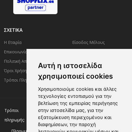
ΣΧΕΤΙΚΑ
Η Εταιρία
Είσοδος Μέλους
Επικοινωνία
Έλεγχος Παραγγελίας
Πολιτική Απορρήτου
Τρόποι Αποστολής
Αυτή η ιστοσελίδα
Όροι Χρήσης
Πολιτική Επιστροφών
χρησιμοποιεί cookies
Τρόποι Πληρωμής
Χρησιμοποιούμε cookies και άλλες
τεχνολογίες εντοπισμού για την
βελτίωση της εμπειρίας περιήγησης
Χρεωστική/πιστωτική κάρτα
Αντικαταβολή
στην ιστοσελίδα μας, για την
Τρόποι
εξατομίκευση περιεχομένου και
πληρωμής:
Κατάθεση σε Τράπεζα
διαφημίσεων, την παροχή
Πληρωμή με:
λειτουργιών κοινωνικών μέσων και