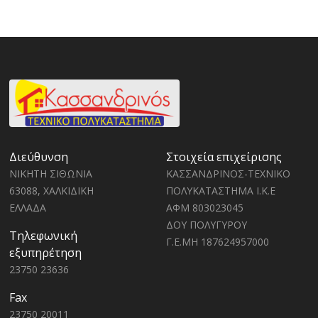
Διεύθυνση
Στοιχεία επιχείρισης
ΝΙΚΗΤΗ ΣΙΘΩΝΙΑ
ΚΑΣΣΑΝΔΡΙΝΟΣ-ΤΕΧΝΙΚΟ
63088, ΧΑΛΚΙΔΙΚΗ
ΠΟΛΥΚΑΤΑΣΤΗΜΑ Ι.Κ.Ε
ΕΛΛΑΔΑ
ΑΦΜ 803023045
ΔΟΥ ΠΟΛΥΓΥΡΟΥ
Τηλεφωνική
Γ.Ε.ΜΗ 187624957000
εξυπηρέτηση
23750 23636
Fax
23750 20011