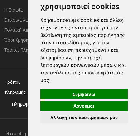
χρησιμοποιεί cookies
Η Εταιρία
Είσοδος Μέλους
Επικοινωνία
Έλεγχος Παραγγελίας
Χρησιμοποιούμε cookies και άλλες
τεχνολογίες εντοπισμού για την
Πολιτική Απορρήτου
Τρόποι Αποστολής
βελτίωση της εμπειρίας περιήγησης
Όροι Χρήσης
Πολιτική Επιστροφών
στην ιστοσελίδα μας, για την
Τρόποι Πληρωμής
εξατομίκευση περιεχομένου και
διαφημίσεων, την παροχή
λειτουργιών κοινωνικών μέσων και
την ανάλυση της επισκεψιμότητάς
μας.
Χρεωστική/πιστωτική κάρτα
Αντικαταβολή
Τρόποι
πληρωμής:
Κατάθεση σε Τράπεζα
Συμφωνώ
Πληρωμή με:
Αρνούμαι
Αλλαγή των προτιμήσεών μου
Η εταιρία
Επικοινωνία
Νέα
Πολιτική απορρήτου
Όροι χρήσης