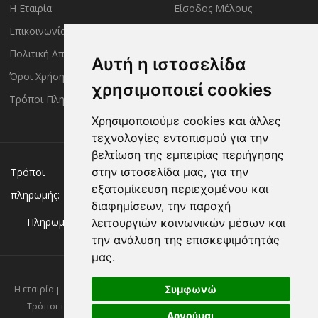
Η Εταιρία
Είσοδος Μέλους
Επικοινωνία
Έλεγχος Παραγγελίας
Πολιτική Απορρήτου
Τρόποι Αποστολής
Αυτή η ιστοσελίδα
Όροι Χρήσης
Πολιτική Επιστροφών
χρησιμοποιεί cookies
Τρόποι Πληρωμής
Χρησιμοποιούμε cookies και άλλες
τεχνολογίες εντοπισμού για την
βελτίωση της εμπειρίας περιήγησης
Χρεωστική/πιστωτική κάρτα
Αντικαταβολή
στην ιστοσελίδα μας, για την
Τρόποι
εξατομίκευση περιεχομένου και
πληρωμής:
Κατάθεση σε Τράπεζα
διαφημίσεων, την παροχή
Πληρωμή με:
λειτουργιών κοινωνικών μέσων και
την ανάλυση της επισκεψιμότητάς
μας.
Συμφωνώ
Η εταιρία
Επικοινωνία
Νέα
Πολιτική απορρήτου
Όροι χρήσης
Τρόποι πληρωμής
Τρόποι αποστολής
Πολιτική επιστροφών
Αρνούμαι