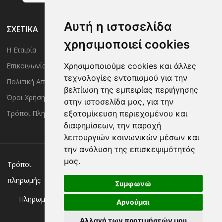
Αυτή η ιστοσελίδα
ΣΧΕΤΙΚΑ
χρησιμοποιεί cookies
Η Εταιρία
Είσοδος Μέλους
Επικοινωνία
Έλεγχος Παραγγελίας
Χρησιμοποιούμε cookies και άλλες
τεχνολογίες εντοπισμού για την
Πολιτική Απορρήτου
Τρόποι Αποστολής
βελτίωση της εμπειρίας περιήγησης
Όροι Χρήσης
Πολιτική Επιστροφών
στην ιστοσελίδα μας, για την
Τρόποι Πληρωμής
εξατομίκευση περιεχομένου και
διαφημίσεων, την παροχή
λειτουργιών κοινωνικών μέσων και
την ανάλυση της επισκεψιμότητάς
μας.
Χρεωστική/πιστωτική κάρτα
Αντικαταβολή
Τρόποι
πληρωμής:
Κατάθεση σε Τράπεζα
Συμφωνώ
Πληρωμή με:
Αρνούμαι
Αλλαγή των προτιμήσεών μου