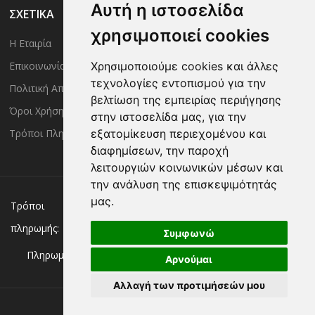
Αυτή η ιστοσελίδα
ΣΧΕΤΙΚΑ
χρησιμοποιεί cookies
Η Εταιρία
Είσοδος Μέλους
Επικοινωνία
Έλεγχος Παραγγελίας
Χρησιμοποιούμε cookies και άλλες
τεχνολογίες εντοπισμού για την
Πολιτική Απορρήτου
Τρόποι Αποστολής
βελτίωση της εμπειρίας περιήγησης
Όροι Χρήσης
Πολιτική Επιστροφών
στην ιστοσελίδα μας, για την
Τρόποι Πληρωμής
εξατομίκευση περιεχομένου και
διαφημίσεων, την παροχή
λειτουργιών κοινωνικών μέσων και
την ανάλυση της επισκεψιμότητάς
μας.
Χρεωστική/πιστωτική κάρτα
Αντικαταβολή
Τρόποι
πληρωμής:
Κατάθεση σε Τράπεζα
Συμφωνώ
Πληρωμή με:
Αρνούμαι
Αλλαγή των προτιμήσεών μου