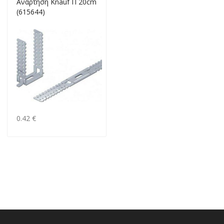
Ανάρτηση Knauf Π 20cm
(615644)
0.42 €